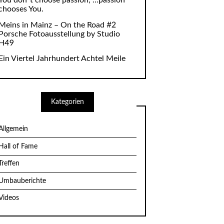
You don`t choose passion, …passion
chooses You.
Meins in Mainz – On the Road #2
Porsche Fotoausstellung by Studio
H49
Ein Viertel Jahrhundert Achtel Meile
Kategorien
Allgemein
Hall of Fame
Treffen
Umbauberichte
Videos