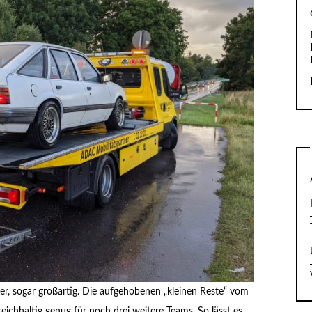
er, sogar großartig. Die aufgehobenen „kleinen Reste“ vom
reichhaltig genug für noch drei weitere Teams. So lässt es