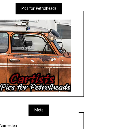
Pics for Petrolheads
Meta
Anmelden