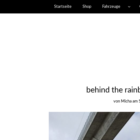
Startseite
Shop
Fahrzeuge
behind the rai
von
Micha
am