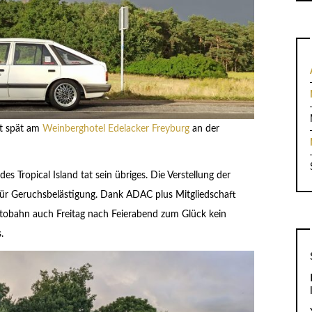
st spät am
Weinberghotel Edelacker Freyburg
an der
es Tropical Island tat sein übriges. Die Verstellung der
ür Geruchsbelästigung. Dank ADAC plus Mitgliedschaft
utobahn auch Freitag nach Feierabend zum Glück kein
.